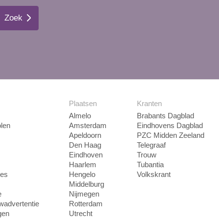
Zoek
Plaatsen
Kranten
Almelo
Brabants Dagblad
len
Amsterdam
Eindhovens Dagblad
Apeldoorn
PZC Midden Zeeland
Den Haag
Telegraaf
Eindhoven
Trouw
Haarlem
Tubantia
ies
Hengelo
Volkskrant
Middelburg
e
Nijmegen
uwadvertentie
Rotterdam
gen
Utrecht