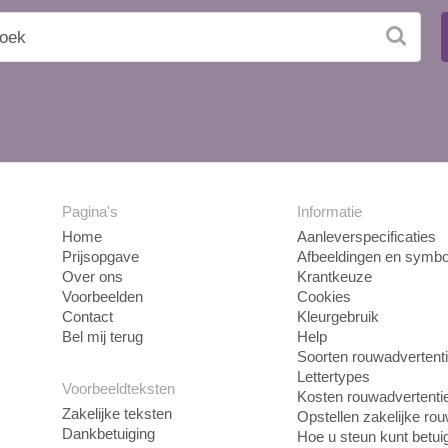
Pagina's
Informatie
Home
Aanleverspecificaties
Prijsopgave
Afbeeldingen en symbo
Over ons
Krantkeuze
Voorbeelden
Cookies
Contact
Kleurgebruik
Bel mij terug
Help
Soorten rouwadvertent
Lettertypes
Voorbeeldteksten
Kosten rouwadvertenti
Zakelijke teksten
Opstellen zakelijke ro
Dankbetuiging
Hoe u steun kunt betui