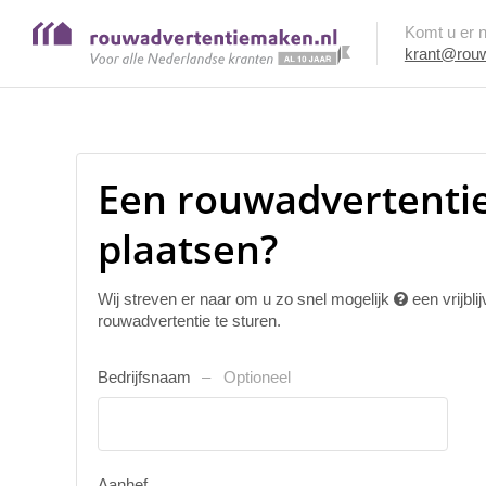
Komt u er ni
krant@rouw
Een rouwadvertenti
plaatsen?
Wij streven er naar om u zo snel mogelijk
een vrijbl
rouwadvertentie te sturen.
Bedrijfsnaam
Optioneel
Aanhef