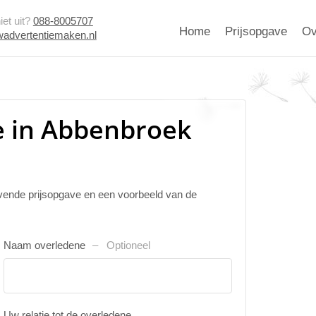
et uit?
088-8005707
Home
Prijsopgave
Ov
advertentiemaken.nl
e in Abbenbroek
ijvende prijsopgave en een voorbeeld van de
Naam overledene
Optioneel
Uw relatie tot de overledene