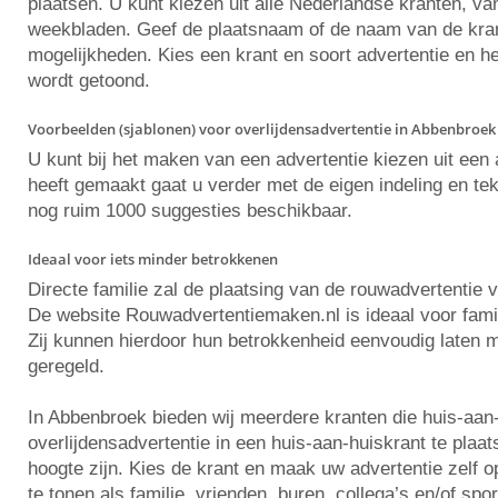
plaatsen. U kunt kiezen uit alle Nederlandse kranten, va
weekbladen. Geef de plaatsnaam of de naam van de krant 
mogelijkheden. Kies een krant en soort advertentie en he
wordt getoond.
Voorbeelden (sjablonen) voor overlijdensadvertentie in Abbenbroek
U kunt bij het maken van een advertentie kiezen uit ee
heeft gemaakt gaat u verder met de eigen indeling en tekst
nog ruim 1000 suggesties beschikbaar.
Ideaal voor iets minder betrokkenen
Directe familie zal de plaatsing van de rouwadvertentie 
De website Rouwadvertentiemaken.nl is ideaal voor famili
Zij kunnen hierdoor hun betrokkenheid eenvoudig laten m
geregeld.
In Abbenbroek bieden wij meerdere kranten die huis-aan
overlijdensadvertentie in een huis-aan-huiskrant te plaa
hoogte zijn. Kies de krant en maak uw advertentie zelf
te tonen als familie, vrienden, buren, collega’s en/of spo