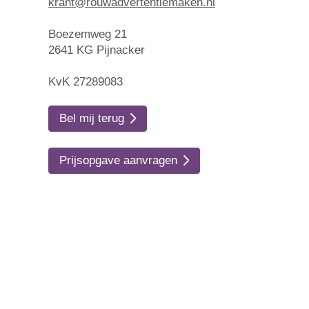
krant@rouwadvertentiemaken.nl
Boezemweg 21
2641 KG Pijnacker
KvK 27289083
Bel mij terug
Prijsopgave aanvragen