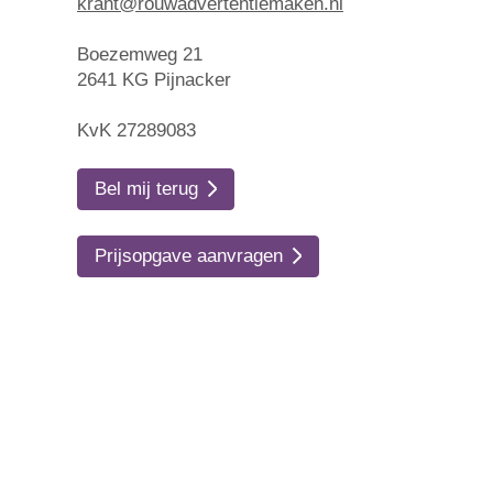
krant@rouwadvertentiemaken.nl
Boezemweg 21
2641 KG Pijnacker
KvK 27289083
Bel mij terug
Prijsopgave aanvragen