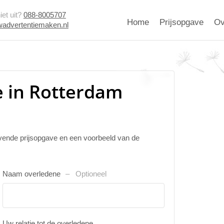
et uit?
088-8005707
Home
Prijsopgave
Ov
advertentiemaken.nl
e in Rotterdam
ijvende prijsopgave en een voorbeeld van de
Naam overledene
Optioneel
Uw relatie tot de overledene