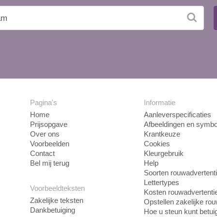
Pagina's
Informatie
Home
Aanleverspecificaties
Prijsopgave
Afbeeldingen en symbo
Over ons
Krantkeuze
Voorbeelden
Cookies
Contact
Kleurgebruik
Bel mij terug
Help
Soorten rouwadvertent
Lettertypes
Voorbeeldteksten
Kosten rouwadvertenti
Zakelijke teksten
Opstellen zakelijke ro
Dankbetuiging
Hoe u steun kunt betui