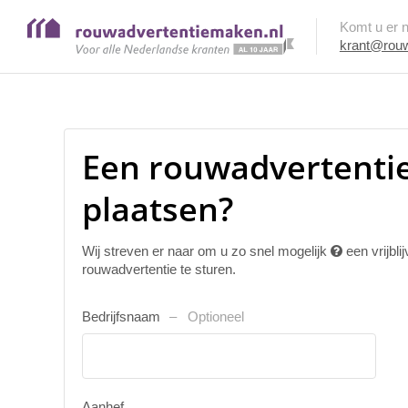
Komt u er ni
krant@rouw
Een rouwadvertenti
plaatsen?
Wij streven er naar om u zo snel mogelijk
een vrijbl
rouwadvertentie te sturen.
Bedrijfsnaam
Optioneel
Aanhef