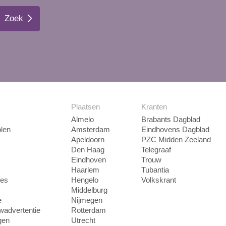
Zoek
Plaatsen
Kranten
Almelo
Brabants Dagblad
len
Amsterdam
Eindhovens Dagblad
Apeldoorn
PZC Midden Zeeland
Den Haag
Telegraaf
Eindhoven
Trouw
Haarlem
Tubantia
ies
Hengelo
Volkskrant
Middelburg
e
Nijmegen
uwadvertentie
Rotterdam
gen
Utrecht