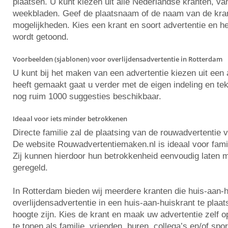
plaatsen. U kunt kiezen uit alle Nederlandse kranten, va
weekbladen. Geef de plaatsnaam of de naam van de krant 
mogelijkheden. Kies een krant en soort advertentie en he
wordt getoond.
Voorbeelden (sjablonen) voor overlijdensadvertentie in Rotterdam
U kunt bij het maken van een advertentie kiezen uit ee
heeft gemaakt gaat u verder met de eigen indeling en tekst
nog ruim 1000 suggesties beschikbaar.
Ideaal voor iets minder betrokkenen
Directe familie zal de plaatsing van de rouwadvertentie 
De website Rouwadvertentiemaken.nl is ideaal voor famili
Zij kunnen hierdoor hun betrokkenheid eenvoudig laten m
geregeld.
In Rotterdam bieden wij meerdere kranten die huis-aan-
overlijdensadvertentie in een huis-aan-huiskrant te plaa
hoogte zijn. Kies de krant en maak uw advertentie zelf
te tonen als familie, vrienden, buren, collega’s en/of spo