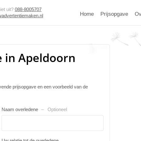
et uit?
088-8005707
Home
Prijsopgave
Ov
advertentiemaken.nl
 in Apeldoorn
ijvende prijsopgave en een voorbeeld van de
Naam overledene
Optioneel
Uw relatie tot de overledene