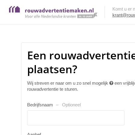
Komt u er ni
krant@rouw
Een rouwadvertentie
plaatsen?
Wij streven er naar om u zo snel mogelijk
een vrijbl
rouwadvertentie te sturen.
Bedrijfsnaam
Optioneel
Aanhef