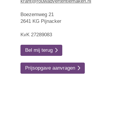
krant@rouwadvertentiemaken.nl
Boezemweg 21
2641 KG Pijnacker
KvK 27289083
Bel mij terug
Prijsopgave aanvragen