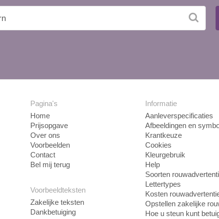
Pagina's
Informatie
Home
Aanleverspecificaties
Prijsopgave
Afbeeldingen en symbo
Over ons
Krantkeuze
Voorbeelden
Cookies
Contact
Kleurgebruik
Bel mij terug
Help
Soorten rouwadvertent
Lettertypes
Voorbeeldteksten
Kosten rouwadvertenti
Zakelijke teksten
Opstellen zakelijke ro
Dankbetuiging
Hoe u steun kunt betui