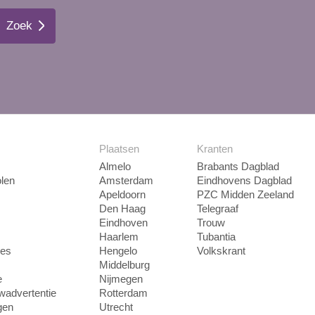
Zoek
Plaatsen
Kranten
Almelo
Brabants Dagblad
len
Amsterdam
Eindhovens Dagblad
Apeldoorn
PZC Midden Zeeland
Den Haag
Telegraaf
Eindhoven
Trouw
Haarlem
Tubantia
ies
Hengelo
Volkskrant
Middelburg
e
Nijmegen
uwadvertentie
Rotterdam
gen
Utrecht