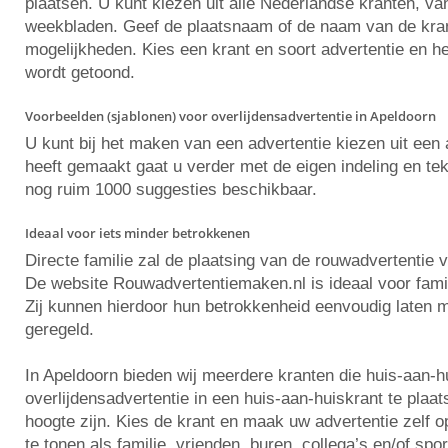
plaatsen. U kunt kiezen uit alle Nederlandse kranten, va
weekbladen. Geef de plaatsnaam of de naam van de krant 
mogelijkheden. Kies een krant en soort advertentie en he
wordt getoond.
Voorbeelden (sjablonen) voor overlijdensadvertentie in Apeldoorn
U kunt bij het maken van een advertentie kiezen uit ee
heeft gemaakt gaat u verder met de eigen indeling en tekst
nog ruim 1000 suggesties beschikbaar.
Ideaal voor iets minder betrokkenen
Directe familie zal de plaatsing van de rouwadvertentie 
De website Rouwadvertentiemaken.nl is ideaal voor famili
Zij kunnen hierdoor hun betrokkenheid eenvoudig laten m
geregeld.
In Apeldoorn bieden wij meerdere kranten die huis-aan-
overlijdensadvertentie in een huis-aan-huiskrant te plaa
hoogte zijn. Kies de krant en maak uw advertentie zelf
te tonen als familie, vrienden, buren, collega’s en/of spo