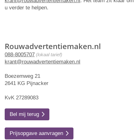
krant@rouwadvertentiemaken.nl
. Het team zit klaar om
u verder te helpen.
Rouwadvertentiemaken.nl
088-8005707
(lokaal tarief)
krant@rouwadvertentiemaken.nl
Boezemweg 21
2641 KG Pijnacker
KvK 27289083
Bel mij terug
Prijsopgave aanvragen