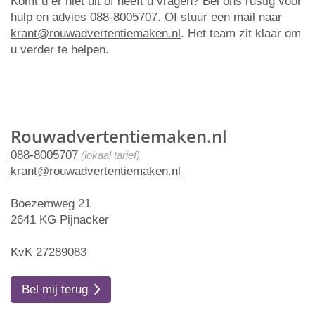
Komt u er niet uit of heeft u vragen? Bel ons rustig voor
hulp en advies 088-8005707. Of stuur een mail naar
krant@rouwadvertentiemaken.nl
. Het team zit klaar om
u verder te helpen.
Rouwadvertentiemaken.nl
088-8005707
(lokaal tarief)
krant@rouwadvertentiemaken.nl
Boezemweg 21
2641 KG Pijnacker
KvK 27289083
Bel mij terug