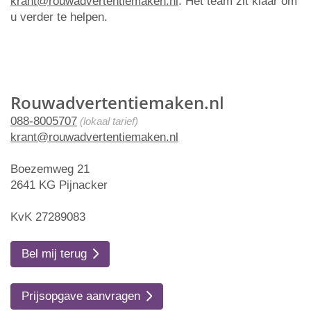
krant@rouwadvertentiemaken.nl
. Het team zit klaar om
u verder te helpen.
Rouwadvertentiemaken.nl
088-8005707
(lokaal tarief)
krant@rouwadvertentiemaken.nl
Boezemweg 21
2641 KG Pijnacker
KvK 27289083
Bel mij terug
Prijsopgave aanvragen