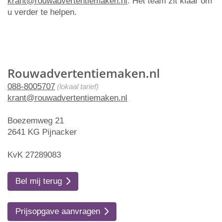
krant@rouwadvertentiemaken.nl
. Het team zit klaar om
u verder te helpen.
Rouwadvertentiemaken.nl
088-8005707
(lokaal tarief)
krant@rouwadvertentiemaken.nl
Boezemweg 21
2641 KG Pijnacker
KvK 27289083
Bel mij terug
Prijsopgave aanvragen