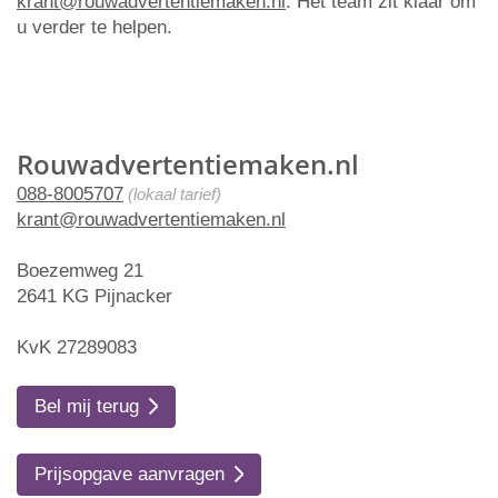
krant@rouwadvertentiemaken.nl
. Het team zit klaar om
u verder te helpen.
Rouwadvertentiemaken.nl
088-8005707
(lokaal tarief)
krant@rouwadvertentiemaken.nl
Boezemweg 21
2641 KG Pijnacker
KvK 27289083
Bel mij terug
Prijsopgave aanvragen