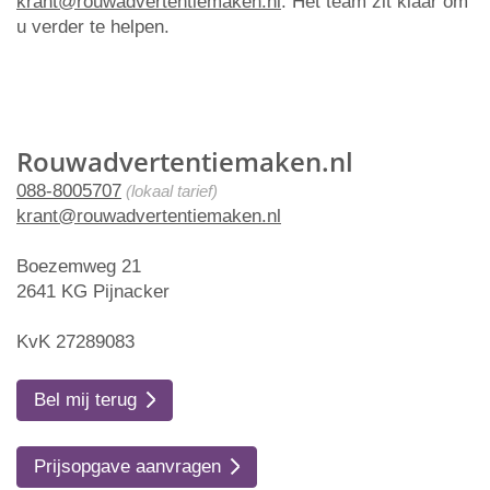
krant@rouwadvertentiemaken.nl
. Het team zit klaar om
u verder te helpen.
Rouwadvertentiemaken.nl
088-8005707
(lokaal tarief)
krant@rouwadvertentiemaken.nl
Boezemweg 21
2641 KG Pijnacker
KvK 27289083
Bel mij terug
Prijsopgave aanvragen