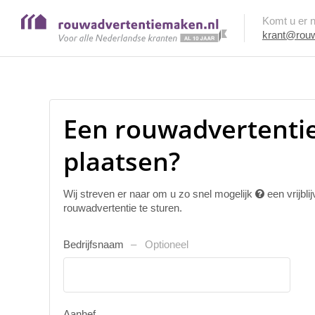
Komt u er ni
krant@rouw
Een rouwadvertentie
plaatsen?
Wij streven er naar om u zo snel mogelijk
een vrijbl
rouwadvertentie te sturen.
Bedrijfsnaam
Optioneel
Aanhef