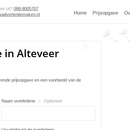
et uit?
088-8005707
Home
Prijsopgave
Ov
advertentiemaken.nl
 in Alteveer
ijvende prijsopgave en een voorbeeld van de
Naam overledene
Optioneel
Uw relatie tot de overledene