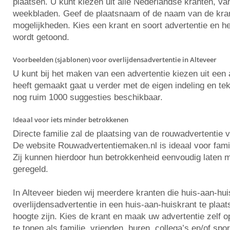
plaatsen. U kunt kiezen uit alle Nederlandse kranten, va
weekbladen. Geef de plaatsnaam of de naam van de krant 
mogelijkheden. Kies een krant en soort advertentie en he
wordt getoond.
Voorbeelden (sjablonen) voor overlijdensadvertentie in Alteveer
U kunt bij het maken van een advertentie kiezen uit ee
heeft gemaakt gaat u verder met de eigen indeling en tekst
nog ruim 1000 suggesties beschikbaar.
Ideaal voor iets minder betrokkenen
Directe familie zal de plaatsing van de rouwadvertentie 
De website Rouwadvertentiemaken.nl is ideaal voor famili
Zij kunnen hierdoor hun betrokkenheid eenvoudig laten m
geregeld.
In Alteveer bieden wij meerdere kranten die huis-aan-hu
overlijdensadvertentie in een huis-aan-huiskrant te plaat
hoogte zijn. Kies de krant en maak uw advertentie zelf
te tonen als familie, vrienden, buren, collega’s en/of spo