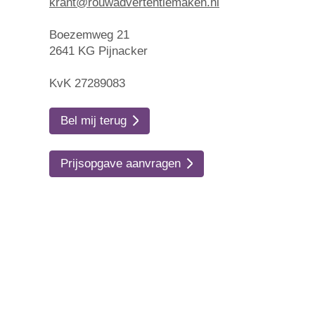
krant@rouwadvertentiemaken.nl
Boezemweg 21
2641 KG Pijnacker
KvK 27289083
Bel mij terug
Prijsopgave aanvragen