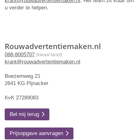
krant@rouwadvertentiemaken.nl
. Het team zit klaar om
u verder te helpen.
Rouwadvertentiemaken.nl
088-8005707
(lokaal tarief)
krant@rouwadvertentiemaken.nl
Boezemweg 21
2641 KG Pijnacker
KvK 27289083
Bel mij terug
Prijsopgave aanvragen