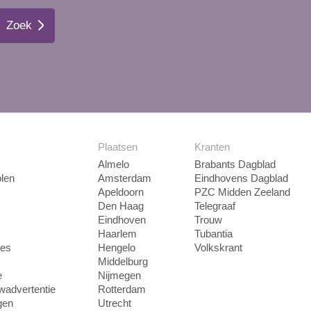
Zoek
Plaatsen
Kranten
Almelo
Brabants Dagblad
len
Amsterdam
Eindhovens Dagblad
Apeldoorn
PZC Midden Zeeland
Den Haag
Telegraaf
Eindhoven
Trouw
Haarlem
Tubantia
ies
Hengelo
Volkskrant
Middelburg
e
Nijmegen
uwadvertentie
Rotterdam
gen
Utrecht