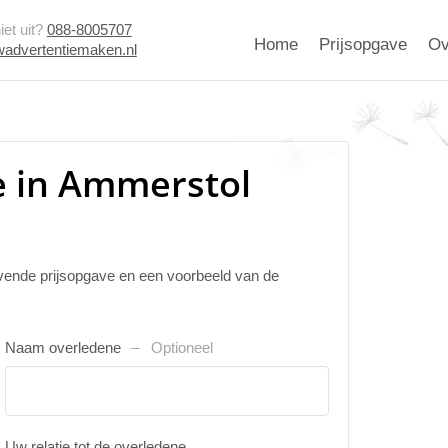
et uit?
088-8005707
Home
Prijsopgave
Ov
advertentiemaken.nl
e in Ammerstol
ijvende prijsopgave en een voorbeeld van de
Naam overledene
Optioneel
Uw relatie tot de overledene