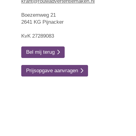
krant@rouwadvertentiemaken.nl
Boezemweg 21
2641 KG Pijnacker
KvK 27289083
Bel mij terug
Prijsopgave aanvragen