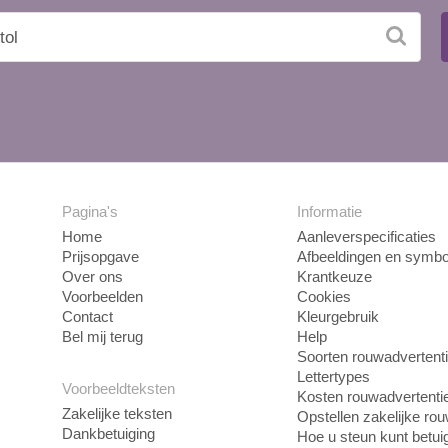
Pagina's
Informatie
Home
Aanleverspecificaties
Prijsopgave
Afbeeldingen en symbo
Over ons
Krantkeuze
Voorbeelden
Cookies
Contact
Kleurgebruik
Bel mij terug
Help
Soorten rouwadvertent
Lettertypes
Voorbeeldteksten
Kosten rouwadvertenti
Zakelijke teksten
Opstellen zakelijke ro
Dankbetuiging
Hoe u steun kunt betui