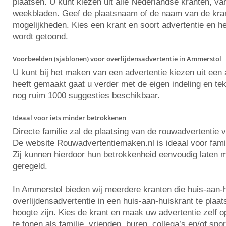
plaatsen. U kunt kiezen uit alle Nederlandse kranten, va
weekbladen. Geef de plaatsnaam of de naam van de krant 
mogelijkheden. Kies een krant en soort advertentie en he
wordt getoond.
Voorbeelden (sjablonen) voor overlijdensadvertentie in Ammerstol
U kunt bij het maken van een advertentie kiezen uit ee
heeft gemaakt gaat u verder met de eigen indeling en tekst
nog ruim 1000 suggesties beschikbaar.
Ideaal voor iets minder betrokkenen
Directe familie zal de plaatsing van de rouwadvertentie 
De website Rouwadvertentiemaken.nl is ideaal voor famili
Zij kunnen hierdoor hun betrokkenheid eenvoudig laten m
geregeld.
In Ammerstol bieden wij meerdere kranten die huis-aan-
overlijdensadvertentie in een huis-aan-huiskrant te plaa
hoogte zijn. Kies de krant en maak uw advertentie zelf
te tonen als familie, vrienden, buren, collega’s en/of spo