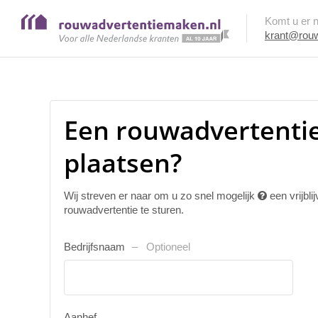
Komt u er ni
krant@rouw
Een rouwadvertenti
plaatsen?
Wij streven er naar om u zo snel mogelijk
een vrijbl
rouwadvertentie te sturen.
Bedrijfsnaam
Optioneel
Aanhef