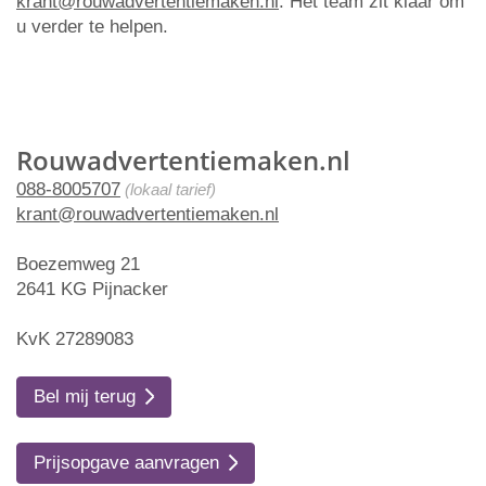
krant@rouwadvertentiemaken.nl
. Het team zit klaar om
u verder te helpen.
Rouwadvertentiemaken.nl
088-8005707
(lokaal tarief)
krant@rouwadvertentiemaken.nl
Boezemweg 21
2641 KG Pijnacker
KvK 27289083
Bel mij terug
Prijsopgave aanvragen