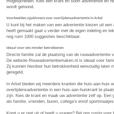
mogelijkheden. Kies een krant en soort advertentie en he
wordt getoond.
Voorbeelden (sjablonen) voor overlijdensadvertentie in Arkel
U kunt bij het maken van een advertentie kiezen uit ee
heeft gemaakt gaat u verder met de eigen indeling en tekst
nog ruim 1000 suggesties beschikbaar.
Ideaal voor iets minder betrokkenen
Directe familie zal de plaatsing van de rouwadvertentie 
De website Rouwadvertentiemaken.nl is ideaal voor famili
Zij kunnen hierdoor hun betrokkenheid eenvoudig laten m
geregeld.
In Arkel bieden wij meerdere kranten die huis-aan-huis 
overlijdensadvertentie in een huis-aan-huiskrant te plaa
zijn. Kies de krant en maak uw advertentie zelf op. Ee
als familie, vrienden, buren, collega’s en/of sportmaatjes
Komt u er niet uit of heeft u vragen? Bel ons rustig voo