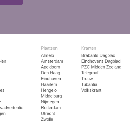
Plaatsen
Kranten
Almelo
Brabants Dagblad
len
Amsterdam
Eindhovens Dagblad
Apeldoorn
PZC Midden Zeeland
Den Haag
Telegraaf
Eindhoven
Trouw
Haarlem
Tubantia
ies
Hengelo
Volkskrant
Middelburg
e
Nijmegen
uwadvertentie
Rotterdam
gen
Utrecht
Zwolle