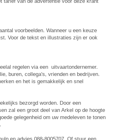
t tarief van de advertentie voor deze krant
n aantal voorbeelden. Wanneer u een keuze
. Voor de tekst en illustraties zijn er ook
veelal regelen via een uitvaartondernemer.
e, buren, collega's, vrienden en bedrijven.
erken en het is gemakkelijk en snel
wekelijks bezorgd worden. Door een
tsen zal een groot deel van Arkel op de hoogte
n goede gelegenheid om uw medeleven te tonen
.
r hulp en advies 088-8005707. Of stuur een