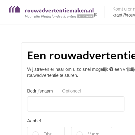
Komt u er ni
krant@rouw
Een rouwadvertentie
Wij streven er naar om u zo snel mogelijk
een vrijbl
rouwadvertentie te sturen.
Bedrijfsnaam
Optioneel
Aanhef
Dhr.
Mevr.