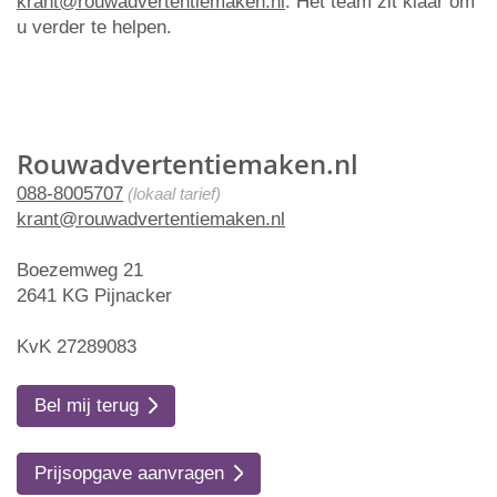
krant@rouwadvertentiemaken.nl
. Het team zit klaar om
u verder te helpen.
Rouwadvertentiemaken.nl
088-8005707
(lokaal tarief)
krant@rouwadvertentiemaken.nl
Boezemweg 21
2641 KG Pijnacker
KvK 27289083
Bel mij terug
Prijsopgave aanvragen