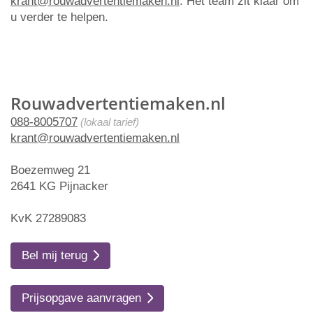
krant@rouwadvertentiemaken.nl
. Het team zit klaar om
u verder te helpen.
Rouwadvertentiemaken.nl
088-8005707
(lokaal tarief)
krant@rouwadvertentiemaken.nl
Boezemweg 21
2641 KG Pijnacker
KvK 27289083
Bel mij terug
Prijsopgave aanvragen