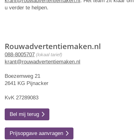
krant@rouwadvertentiemaken.nl
. Het team zit klaar om
u verder te helpen.
Rouwadvertentiemaken.nl
088-8005707
(lokaal tarief)
krant@rouwadvertentiemaken.nl
Boezemweg 21
2641 KG Pijnacker
KvK 27289083
Bel mij terug
Prijsopgave aanvragen