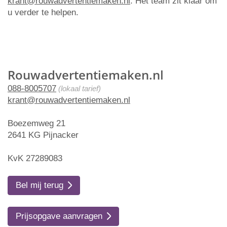
krant@rouwadvertentiemaken.nl
. Het team zit klaar om
u verder te helpen.
Rouwadvertentiemaken.nl
088-8005707
(lokaal tarief)
krant@rouwadvertentiemaken.nl
Boezemweg 21
2641 KG Pijnacker
KvK 27289083
Bel mij terug
Prijsopgave aanvragen