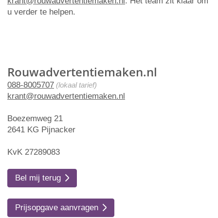
krant@rouwadvertentiemaken.nl
. Het team zit klaar om
u verder te helpen.
Rouwadvertentiemaken.nl
088-8005707
(lokaal tarief)
krant@rouwadvertentiemaken.nl
Boezemweg 21
2641 KG Pijnacker
KvK 27289083
Bel mij terug
Prijsopgave aanvragen