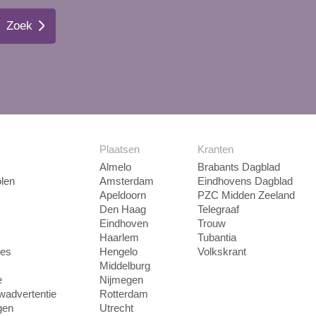
Zoek
Plaatsen
Kranten
Almelo
Brabants Dagblad
len
Amsterdam
Eindhovens Dagblad
Apeldoorn
PZC Midden Zeeland
Den Haag
Telegraaf
Eindhoven
Trouw
Haarlem
Tubantia
ies
Hengelo
Volkskrant
Middelburg
e
Nijmegen
uwadvertentie
Rotterdam
gen
Utrecht