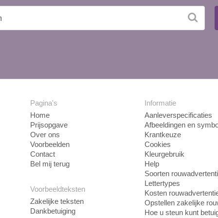
Pagina's
Informatie
Home
Aanleverspecificaties
Prijsopgave
Afbeeldingen en symbo
Over ons
Krantkeuze
Voorbeelden
Cookies
Contact
Kleurgebruik
Bel mij terug
Help
Soorten rouwadvertent
Lettertypes
Voorbeeldteksten
Kosten rouwadvertenti
Zakelijke teksten
Opstellen zakelijke ro
Dankbetuiging
Hoe u steun kunt betui