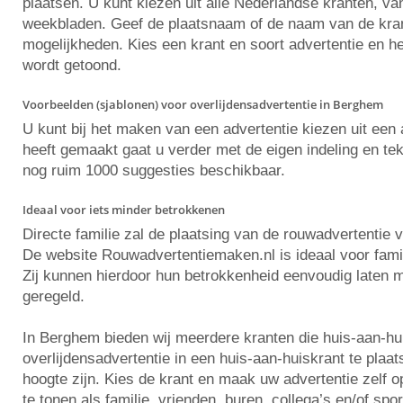
plaatsen. U kunt kiezen uit alle Nederlandse kranten, va
weekbladen. Geef de plaatsnaam of de naam van de krant 
mogelijkheden. Kies een krant en soort advertentie en he
wordt getoond.
Voorbeelden (sjablonen) voor overlijdensadvertentie in Berghem
U kunt bij het maken van een advertentie kiezen uit ee
heeft gemaakt gaat u verder met de eigen indeling en tekst
nog ruim 1000 suggesties beschikbaar.
Ideaal voor iets minder betrokkenen
Directe familie zal de plaatsing van de rouwadvertentie 
De website Rouwadvertentiemaken.nl is ideaal voor famili
Zij kunnen hierdoor hun betrokkenheid eenvoudig laten m
geregeld.
In Berghem bieden wij meerdere kranten die huis-aan-hu
overlijdensadvertentie in een huis-aan-huiskrant te pla
hoogte zijn. Kies de krant en maak uw advertentie zelf
te tonen als familie, vrienden, buren, collega’s en/of spo