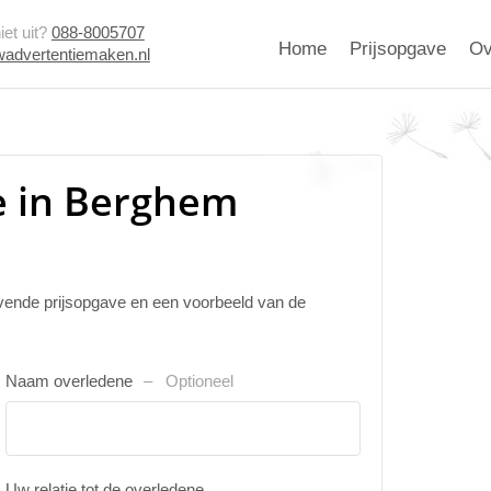
et uit?
088-8005707
Home
Prijsopgave
Ov
advertentiemaken.nl
e in Berghem
ijvende prijsopgave en een voorbeeld van de
Naam overledene
Optioneel
Uw relatie tot de overledene