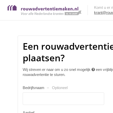
Komt u er ni
krant@rouw
Een rouwadvertenti
plaatsen?
Wij streven er naar om u zo snel mogelijk
een vrijbl
rouwadvertentie te sturen.
Bedrijfsnaam
Optioneel
Aanhef