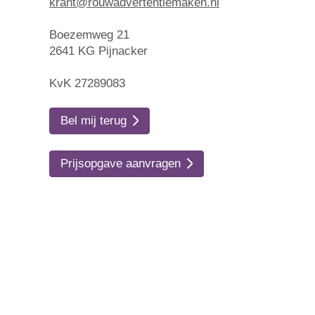
krant@rouwadvertentiemaken.nl
Boezemweg 21
2641 KG Pijnacker
KvK 27289083
Bel mij terug
Prijsopgave aanvragen