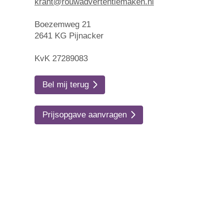
krant@rouwadvertentiemaken.nl
Boezemweg 21
2641 KG Pijnacker
KvK 27289083
Bel mij terug
Prijsopgave aanvragen