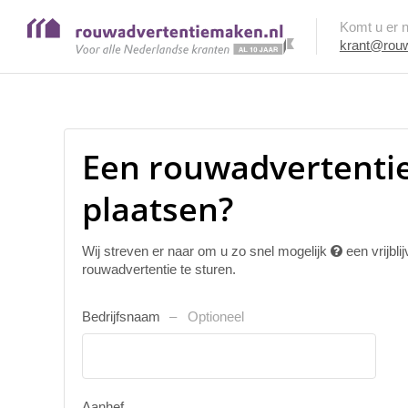
Komt u er ni
krant@rouw
Een rouwadvertentie
plaatsen?
Wij streven er naar om u zo snel mogelijk
een vrijbl
rouwadvertentie te sturen.
Bedrijfsnaam
Optioneel
Aanhef