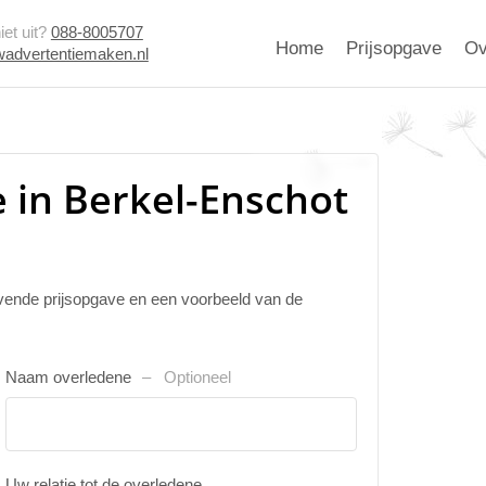
et uit?
088-8005707
Home
Prijsopgave
Ov
advertentiemaken.nl
 in Berkel-Enschot
ijvende prijsopgave en een voorbeeld van de
Naam overledene
Optioneel
Uw relatie tot de overledene