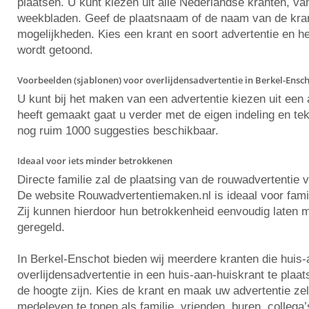
plaatsen. U kunt kiezen uit alle Nederlandse kranten, va
weekbladen. Geef de plaatsnaam of de naam van de krant 
mogelijkheden. Kies een krant en soort advertentie en he
wordt getoond.
Voorbeelden (sjablonen) voor overlijdensadvertentie in Berkel-Ensc
U kunt bij het maken van een advertentie kiezen uit ee
heeft gemaakt gaat u verder met de eigen indeling en tekst
nog ruim 1000 suggesties beschikbaar.
Ideaal voor iets minder betrokkenen
Directe familie zal de plaatsing van de rouwadvertentie 
De website Rouwadvertentiemaken.nl is ideaal voor famili
Zij kunnen hierdoor hun betrokkenheid eenvoudig laten m
geregeld.
In Berkel-Enschot bieden wij meerdere kranten die huis
overlijdensadvertentie in een huis-aan-huiskrant te plaa
de hoogte zijn. Kies de krant en maak uw advertentie z
medeleven te tonen als familie, vrienden, buren, collega’