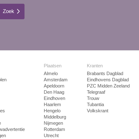
Zoek
Plaatsen
Kranten
Almelo
Brabants Dagblad
len
Amsterdam
Eindhovens Dagblad
Apeldoorn
PZC Midden Zeeland
Den Haag
Telegraaf
Eindhoven
Trouw
Haarlem
Tubantia
ies
Hengelo
Volkskrant
Middelburg
e
Nijmegen
uwadvertentie
Rotterdam
gen
Utrecht