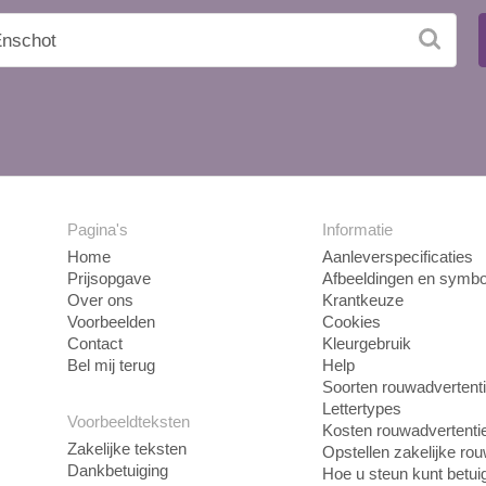
Pagina's
Informatie
Home
Aanleverspecificaties
Prijsopgave
Afbeeldingen en symbo
Over ons
Krantkeuze
Voorbeelden
Cookies
Contact
Kleurgebruik
Bel mij terug
Help
Soorten rouwadvertent
Lettertypes
Voorbeeldteksten
Kosten rouwadvertenti
Zakelijke teksten
Opstellen zakelijke ro
Dankbetuiging
Hoe u steun kunt betui