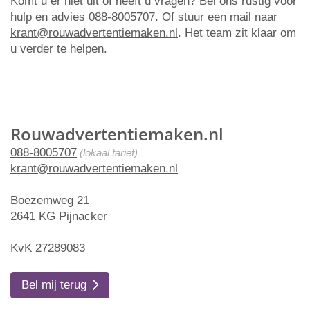
Komt u er niet uit of heeft u vragen? Bel ons rustig voor
hulp en advies 088-8005707. Of stuur een mail naar
krant@rouwadvertentiemaken.nl
. Het team zit klaar om
u verder te helpen.
Rouwadvertentiemaken.nl
088-8005707
(lokaal tarief)
krant@rouwadvertentiemaken.nl
Boezemweg 21
2641 KG Pijnacker
KvK 27289083
Bel mij terug