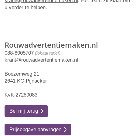
krant@rouwadvertentiemaken.nl
. Het team zit klaar om
u verder te helpen.
Rouwadvertentiemaken.nl
088-8005707
(lokaal tarief)
krant@rouwadvertentiemaken.nl
Boezemweg 21
2641 KG Pijnacker
KvK 27289083
Bel mij terug
Prijsopgave aanvragen