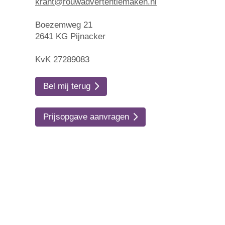
krant@rouwadvertentiemaken.nl
Boezemweg 21
2641 KG Pijnacker
KvK 27289083
Bel mij terug
Prijsopgave aanvragen