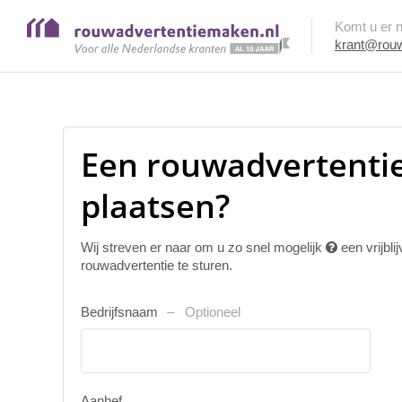
Komt u er ni
krant@rouw
Een rouwadvertentie
plaatsen?
Wij streven er naar om u zo snel mogelijk
een vrijbl
rouwadvertentie te sturen.
Bedrijfsnaam
Optioneel
Aanhef