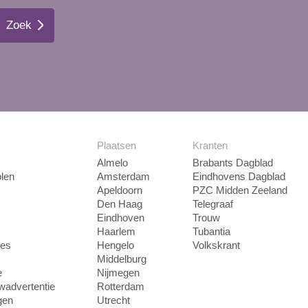
Zoek
Plaatsen
Kranten
Almelo
Brabants Dagblad
len
Amsterdam
Eindhovens Dagblad
Apeldoorn
PZC Midden Zeeland
Den Haag
Telegraaf
Eindhoven
Trouw
Haarlem
Tubantia
ies
Hengelo
Volkskrant
Middelburg
e
Nijmegen
uwadvertentie
Rotterdam
gen
Utrecht