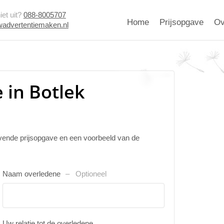
et uit?
088-8005707
Home
Prijsopgave
Ov
advertentiemaken.nl
 in Botlek
ijvende prijsopgave en een voorbeeld van de
Naam overledene
Optioneel
Uw relatie tot de overledene