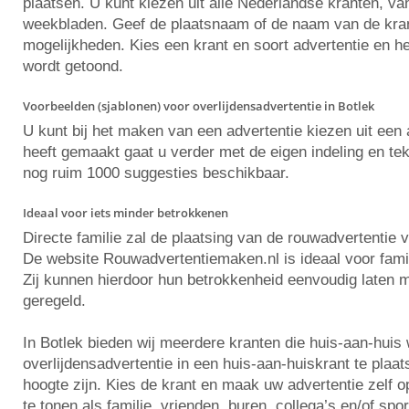
plaatsen. U kunt kiezen uit alle Nederlandse kranten, va
weekbladen. Geef de plaatsnaam of de naam van de krant 
mogelijkheden. Kies een krant en soort advertentie en he
wordt getoond.
Voorbeelden (sjablonen) voor overlijdensadvertentie in Botlek
U kunt bij het maken van een advertentie kiezen uit ee
heeft gemaakt gaat u verder met de eigen indeling en tekst
nog ruim 1000 suggesties beschikbaar.
Ideaal voor iets minder betrokkenen
Directe familie zal de plaatsing van de rouwadvertentie 
De website Rouwadvertentiemaken.nl is ideaal voor famili
Zij kunnen hierdoor hun betrokkenheid eenvoudig laten m
geregeld.
In Botlek bieden wij meerdere kranten die huis-aan-huis
overlijdensadvertentie in een huis-aan-huiskrant te plaa
hoogte zijn. Kies de krant en maak uw advertentie zelf
te tonen als familie, vrienden, buren, collega’s en/of spo