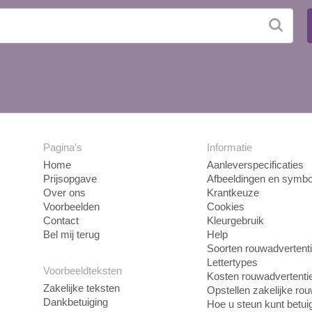
Pagina's
Informatie
Home
Aanleverspecificaties
Prijsopgave
Afbeeldingen en symbo
Over ons
Krantkeuze
Voorbeelden
Cookies
Contact
Kleurgebruik
Bel mij terug
Help
Soorten rouwadvertent
Lettertypes
Voorbeeldteksten
Kosten rouwadvertenti
Zakelijke teksten
Opstellen zakelijke ro
Dankbetuiging
Hoe u steun kunt betui