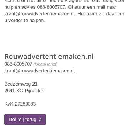
Komt u er niet uit of heeft u vragen? Bel ons rustig voor
hulp en advies 088-8005707. Of stuur een mail naar
krant@rouwadvertentiemaken.nl
. Het team zit klaar om
u verder te helpen.
Rouwadvertentiemaken.nl
088-8005707
(lokaal tarief)
krant@rouwadvertentiemaken.nl
Boezemweg 21
2641 KG Pijnacker
KvK 27289083
Bel mij terug