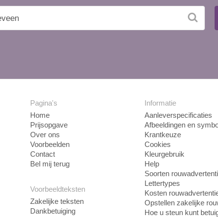
Pagina's
Informatie
Home
Aanleverspecificaties
Prijsopgave
Afbeeldingen en symbo
Over ons
Krantkeuze
Voorbeelden
Cookies
Contact
Kleurgebruik
Bel mij terug
Help
Soorten rouwadvertent
Lettertypes
Voorbeeldteksten
Kosten rouwadvertenti
Zakelijke teksten
Opstellen zakelijke ro
Dankbetuiging
Hoe u steun kunt betui