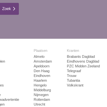
Zoek
Plaatsen
Kranten
Almelo
Brabants Dagblad
len
Amsterdam
Eindhovens Dagblad
Apeldoorn
PZC Midden Zeeland
Den Haag
Telegraaf
Eindhoven
Trouw
Haarlem
Tubantia
ies
Hengelo
Volkskrant
Middelburg
e
Nijmegen
uwadvertentie
Rotterdam
gen
Utrecht