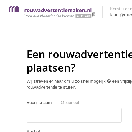
Komt u er ni
krant@rouw
Een rouwadvertentie
plaatsen?
Wij streven er naar om u zo snel mogelijk
een vrijbl
rouwadvertentie te sturen.
Bedrijfsnaam
Optioneel
Aanhef