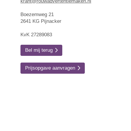
krant@rouwadvertentiemaken.nl
Boezemweg 21
2641 KG Pijnacker
KvK 27289083
Bel mij terug
Prijsopgave aanvragen