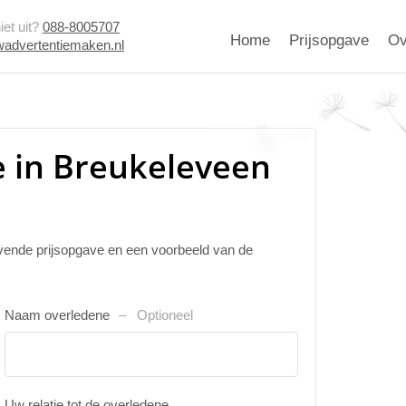
et uit?
088-8005707
Home
Prijsopgave
Ov
advertentiemaken.nl
 in Breukeleveen
ijvende prijsopgave en een voorbeeld van de
Naam overledene
Optioneel
Uw relatie tot de overledene