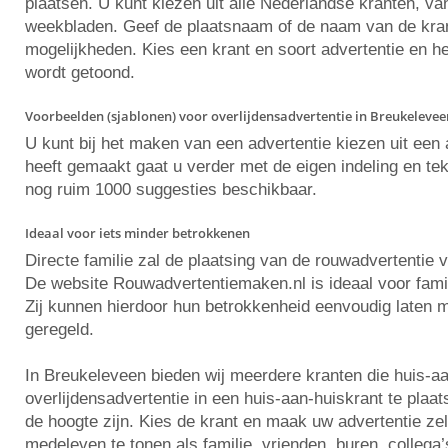
plaatsen. U kunt kiezen uit alle Nederlandse kranten, va
weekbladen. Geef de plaatsnaam of de naam van de krant 
mogelijkheden. Kies een krant en soort advertentie en he
wordt getoond.
Voorbeelden (sjablonen) voor overlijdensadvertentie in Breukelevee
U kunt bij het maken van een advertentie kiezen uit ee
heeft gemaakt gaat u verder met de eigen indeling en tekst
nog ruim 1000 suggesties beschikbaar.
Ideaal voor iets minder betrokkenen
Directe familie zal de plaatsing van de rouwadvertentie 
De website Rouwadvertentiemaken.nl is ideaal voor famili
Zij kunnen hierdoor hun betrokkenheid eenvoudig laten m
geregeld.
In Breukeleveen bieden wij meerdere kranten die huis-a
overlijdensadvertentie in een huis-aan-huiskrant te plaa
de hoogte zijn. Kies de krant en maak uw advertentie z
medeleven te tonen als familie, vrienden, buren, collega’