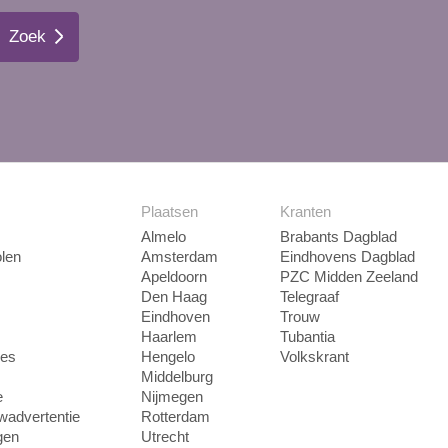
Zoek
Plaatsen
Kranten
Almelo
Brabants Dagblad
len
Amsterdam
Eindhovens Dagblad
Apeldoorn
PZC Midden Zeeland
Den Haag
Telegraaf
Eindhoven
Trouw
Haarlem
Tubantia
ies
Hengelo
Volkskrant
Middelburg
e
Nijmegen
uwadvertentie
Rotterdam
gen
Utrecht