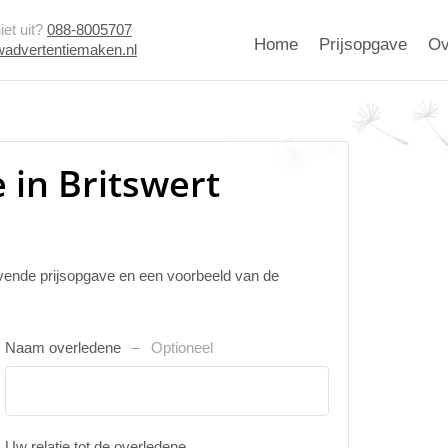
et uit?
088-8005707
Home
Prijsopgave
Ov
advertentiemaken.nl
 in Britswert
ijvende prijsopgave en een voorbeeld van de
Naam overledene
Optioneel
Uw relatie tot de overledene