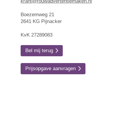
krant@rouwadvertentiemaken.nl
Boezemweg 21
2641 KG Pijnacker
KvK 27289083
Bel mij terug
Prijsopgave aanvragen