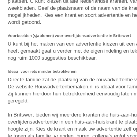
plaatsen. U kunt kiezen uit alle Nederlandse kranten, va
weekbladen. Geef de plaatsnaam of de naam van de krant 
mogelijkheden. Kies een krant en soort advertentie en he
wordt getoond.
Voorbeelden (sjablonen) voor overlijdensadvertentie in Britswert
U kunt bij het maken van een advertentie kiezen uit ee
heeft gemaakt gaat u verder met de eigen indeling en tekst
nog ruim 1000 suggesties beschikbaar.
Ideaal voor iets minder betrokkenen
Directe familie zal de plaatsing van de rouwadvertentie 
De website Rouwadvertentiemaken.nl is ideaal voor famili
Zij kunnen hierdoor hun betrokkenheid eenvoudig laten m
geregeld.
In Britswert bieden wij meerdere kranten die huis-aan-h
overlijdensadvertentie in een huis-aan-huiskrant te plaat
hoogte zijn. Kies de krant en maak uw advertentie zelf
te tonen als familie, vrienden, buren, collega’s en/of spo