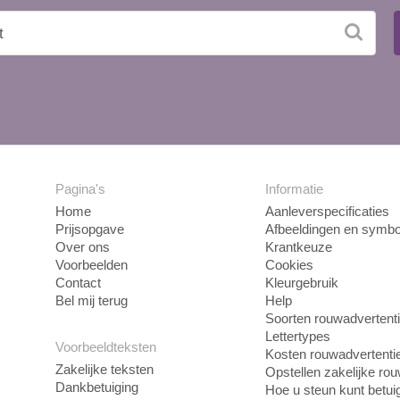
Pagina's
Informatie
Home
Aanleverspecificaties
Prijsopgave
Afbeeldingen en symbo
Over ons
Krantkeuze
Voorbeelden
Cookies
Contact
Kleurgebruik
Bel mij terug
Help
Soorten rouwadvertent
Lettertypes
Voorbeeldteksten
Kosten rouwadvertenti
Zakelijke teksten
Opstellen zakelijke ro
Dankbetuiging
Hoe u steun kunt betui