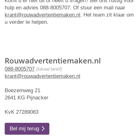
Komt u er niet uit of heeft u vragen? Bel ons rustig voor
hulp en advies 088-8005707. Of stuur een mail naar
krant@rouwadvertentiemaken.nl
. Het team zit klaar om
u verder te helpen.
Rouwadvertentiemaken.nl
088-8005707
(lokaal tarief)
krant@rouwadvertentiemaken.nl
Boezemweg 21
2641 KG Pijnacker
KvK 27289083
Bel mij terug