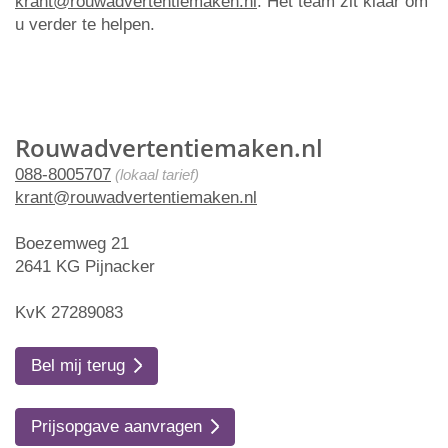
krant@rouwadvertentiemaken.nl
. Het team zit klaar om
u verder te helpen.
Rouwadvertentiemaken.nl
088-8005707
(lokaal tarief)
krant@rouwadvertentiemaken.nl
Boezemweg 21
2641 KG Pijnacker
KvK 27289083
Bel mij terug
Prijsopgave aanvragen