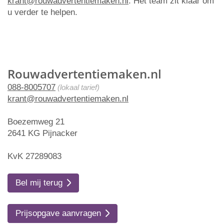
krant@rouwadvertentiemaken.nl
. Het team zit klaar om
u verder te helpen.
Rouwadvertentiemaken.nl
088-8005707
(lokaal tarief)
krant@rouwadvertentiemaken.nl
Boezemweg 21
2641 KG Pijnacker
KvK 27289083
Bel mij terug
Prijsopgave aanvragen