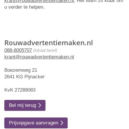
krant@rouwadvertentiemaken.nl
. Het team zit klaar om
u verder te helpen.
Rouwadvertentiemaken.nl
088-8005707
(lokaal tarief)
krant@rouwadvertentiemaken.nl
Boezemweg 21
2641 KG Pijnacker
KvK 27289083
Bel mij terug
Prijsopgave aanvragen