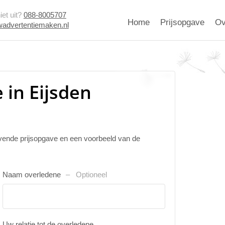
et uit?
088-8005707
Home
Prijsopgave
Ov
advertentiemaken.nl
 in Eijsden
ijvende prijsopgave en een voorbeeld van de
Naam overledene
Optioneel
Uw relatie tot de overledene