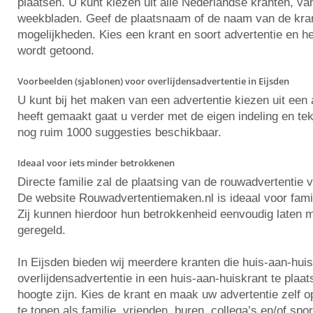
plaatsen. U kunt kiezen uit alle Nederlandse kranten, va
weekbladen. Geef de plaatsnaam of de naam van de krant 
mogelijkheden. Kies een krant en soort advertentie en he
wordt getoond.
Voorbeelden (sjablonen) voor overlijdensadvertentie in Eijsden
U kunt bij het maken van een advertentie kiezen uit ee
heeft gemaakt gaat u verder met de eigen indeling en tekst
nog ruim 1000 suggesties beschikbaar.
Ideaal voor iets minder betrokkenen
Directe familie zal de plaatsing van de rouwadvertentie 
De website Rouwadvertentiemaken.nl is ideaal voor famili
Zij kunnen hierdoor hun betrokkenheid eenvoudig laten m
geregeld.
In Eijsden bieden wij meerdere kranten die huis-aan-hui
overlijdensadvertentie in een huis-aan-huiskrant te plaa
hoogte zijn. Kies de krant en maak uw advertentie zelf
te tonen als familie, vrienden, buren, collega’s en/of spo