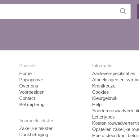
Pagina's
Informatie
Home
Aanleverspecificaties
Prijsopgave
Afbeeldingen en symbo
Over ons
Krantkeuze
Voorbeelden
Cookies
Contact
Kleurgebruik
Bel mij terug
Help
Soorten rouwadvertent
Lettertypes
Voorbeeldteksten
Kosten rouwadvertenti
Zakelijke teksten
Opstellen zakelijke ro
Dankbetuiging
Hoe u steun kunt betui