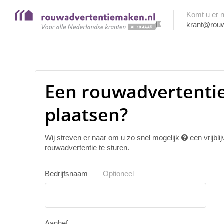
Komt u er ni
krant@rouw
Een rouwadvertentie
plaatsen?
Wij streven er naar om u zo snel mogelijk
een vrijbl
rouwadvertentie te sturen.
Bedrijfsnaam
Optioneel
Aanhef