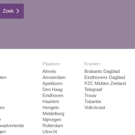
Zoek
Plaatsen
Kranten
Almelo
Brabants Dagblad
len
Amsterdam
Eindhovens Dagblad
Apeldoorn
PZC Midden Zeeland
Den Haag
Telegraaf
Eindhoven
Trouw
Haarlem
Tubantia
ies
Hengelo
Volkskrant
Middelburg
e
Nijmegen
uwadvertentie
Rotterdam
gen
Utrecht