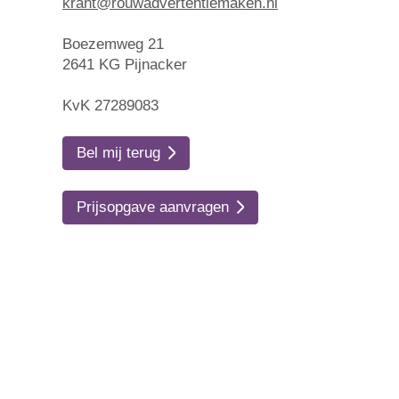
krant@rouwadvertentiemaken.nl
Boezemweg 21
2641 KG Pijnacker
KvK 27289083
Bel mij terug
Prijsopgave aanvragen