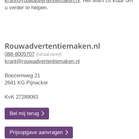
krant@rouwadvertentiemaken.nl
. Het team zit klaar om
u verder te helpen.
Rouwadvertentiemaken.nl
088-8005707
(lokaal tarief)
krant@rouwadvertentiemaken.nl
Boezemweg 21
2641 KG Pijnacker
KvK 27289083
Bel mij terug
Prijsopgave aanvragen