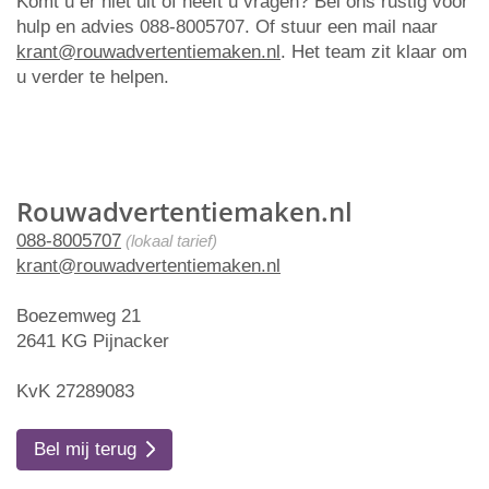
Komt u er niet uit of heeft u vragen? Bel ons rustig voor
hulp en advies 088-8005707. Of stuur een mail naar
krant@rouwadvertentiemaken.nl
. Het team zit klaar om
u verder te helpen.
Rouwadvertentiemaken.nl
088-8005707
(lokaal tarief)
krant@rouwadvertentiemaken.nl
Boezemweg 21
2641 KG Pijnacker
KvK 27289083
Bel mij terug