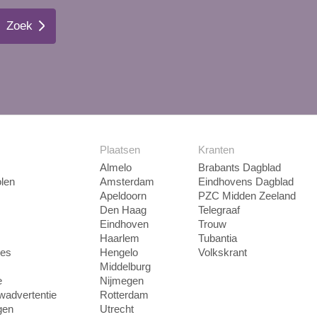
Zoek
Plaatsen
Kranten
Almelo
Brabants Dagblad
len
Amsterdam
Eindhovens Dagblad
Apeldoorn
PZC Midden Zeeland
Den Haag
Telegraaf
Eindhoven
Trouw
Haarlem
Tubantia
ies
Hengelo
Volkskrant
Middelburg
e
Nijmegen
uwadvertentie
Rotterdam
gen
Utrecht