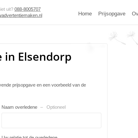
et uit?
088-8005707
Home
Prijsopgave
Ov
advertentiemaken.nl
 in Elsendorp
ijvende prijsopgave en een voorbeeld van de
Naam overledene
Optioneel
Uw relatie tot de overledene