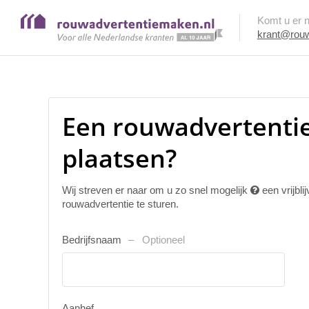
Komt u er ni
krant@rouw
Een rouwadvertentie
plaatsen?
Wij streven er naar om u zo snel mogelijk
een vrijbl
rouwadvertentie te sturen.
Bedrijfsnaam
Optioneel
Aanhef