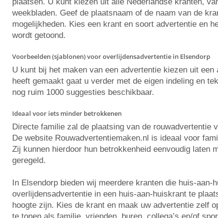
plaatsen. U kunt kiezen uit alle Nederlandse kranten, va
weekbladen. Geef de plaatsnaam of de naam van de krant 
mogelijkheden. Kies een krant en soort advertentie en he
wordt getoond.
Voorbeelden (sjablonen) voor overlijdensadvertentie in Elsendorp
U kunt bij het maken van een advertentie kiezen uit ee
heeft gemaakt gaat u verder met de eigen indeling en tekst
nog ruim 1000 suggesties beschikbaar.
Ideaal voor iets minder betrokkenen
Directe familie zal de plaatsing van de rouwadvertentie 
De website Rouwadvertentiemaken.nl is ideaal voor famili
Zij kunnen hierdoor hun betrokkenheid eenvoudig laten m
geregeld.
In Elsendorp bieden wij meerdere kranten die huis-aan-
overlijdensadvertentie in een huis-aan-huiskrant te plaa
hoogte zijn. Kies de krant en maak uw advertentie zelf
te tonen als familie, vrienden, buren, collega’s en/of spo