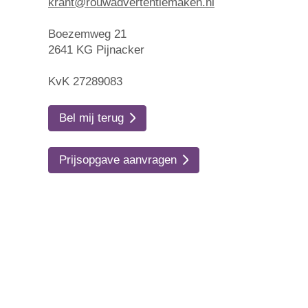
krant@rouwadvertentiemaken.nl
Boezemweg 21
2641 KG Pijnacker
KvK 27289083
Bel mij terug
Prijsopgave aanvragen