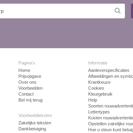
Pagina's
Informatie
Home
Aanleverspecificaties
Prijsopgave
Afbeeldingen en symbo
Over ons
Krantkeuze
Voorbeelden
Cookies
Contact
Kleurgebruik
Bel mij terug
Help
Soorten rouwadvertent
Lettertypes
Voorbeeldteksten
Kosten rouwadvertenti
Zakelijke teksten
Opstellen zakelijke ro
Dankbetuiging
Hoe u steun kunt betui