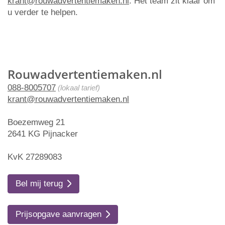
krant@rouwadvertentiemaken.nl
. Het team zit klaar om
u verder te helpen.
Rouwadvertentiemaken.nl
088-8005707
(lokaal tarief)
krant@rouwadvertentiemaken.nl
Boezemweg 21
2641 KG Pijnacker
KvK 27289083
Bel mij terug
Prijsopgave aanvragen