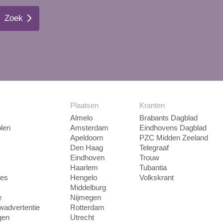
Zoek
Plaatsen
Kranten
Almelo
Brabants Dagblad
len
Amsterdam
Eindhovens Dagblad
Apeldoorn
PZC Midden Zeeland
Den Haag
Telegraaf
Eindhoven
Trouw
Haarlem
Tubantia
ies
Hengelo
Volkskrant
Middelburg
e
Nijmegen
uwadvertentie
Rotterdam
gen
Utrecht