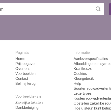
Pagina's
Informatie
Home
Aanleverspecificaties
Prijsopgave
Afbeeldingen en symbo
Over ons
Krantkeuze
Voorbeelden
Cookies
Contact
Kleurgebruik
Bel mij terug
Help
Soorten rouwadvertent
Lettertypes
Voorbeeldteksten
Kosten rouwadvertenti
Zakelijke teksten
Opstellen zakelijke ro
Dankbetuiging
Hoe u steun kunt betui