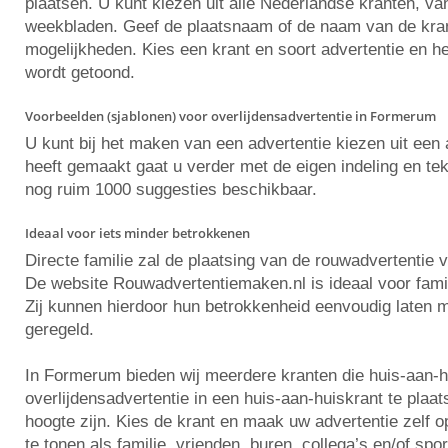
plaatsen. U kunt kiezen uit alle Nederlandse kranten, va
weekbladen. Geef de plaatsnaam of de naam van de krant 
mogelijkheden. Kies een krant en soort advertentie en he
wordt getoond.
Voorbeelden (sjablonen) voor overlijdensadvertentie in Formerum
U kunt bij het maken van een advertentie kiezen uit ee
heeft gemaakt gaat u verder met de eigen indeling en tekst
nog ruim 1000 suggesties beschikbaar.
Ideaal voor iets minder betrokkenen
Directe familie zal de plaatsing van de rouwadvertentie 
De website Rouwadvertentiemaken.nl is ideaal voor famili
Zij kunnen hierdoor hun betrokkenheid eenvoudig laten m
geregeld.
In Formerum bieden wij meerdere kranten die huis-aan-
overlijdensadvertentie in een huis-aan-huiskrant te pla
hoogte zijn. Kies de krant en maak uw advertentie zelf
te tonen als familie, vrienden, buren, collega’s en/of spo