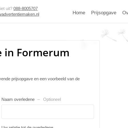
et uit?
088-8005707
Home
Prijsopgave
Ov
advertentiemaken.nl
e in Formerum
ijvende prijsopgave en een voorbeeld van de
Naam overledene
Optioneel
Uw relatie tot de overledene