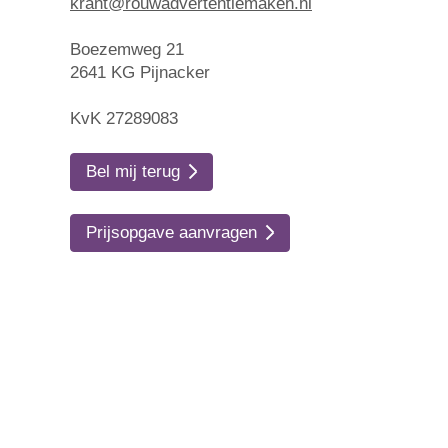
krant@rouwadvertentiemaken.nl
Boezemweg 21
2641 KG Pijnacker
KvK 27289083
Bel mij terug
Prijsopgave aanvragen