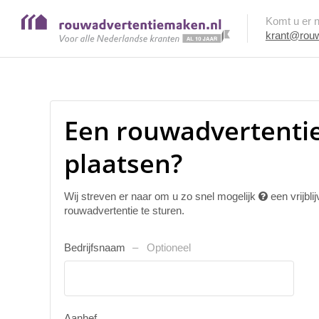
Komt u er ni
krant@rouw
Een rouwadvertenti
plaatsen?
Wij streven er naar om u zo snel mogelijk
een vrijbl
rouwadvertentie te sturen.
Bedrijfsnaam
Optioneel
Aanhef