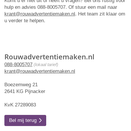
Komt u er niet uit of heeft u vragen? Bel ons rustig voor
hulp en advies 088-8005707. Of stuur een mail naar
krant@rouwadvertentiemaken.nl
. Het team zit klaar om
u verder te helpen.
Rouwadvertentiemaken.nl
088-8005707
(lokaal tarief)
krant@rouwadvertentiemaken.nl
Boezemweg 21
2641 KG Pijnacker
KvK 27289083
Bel mij terug