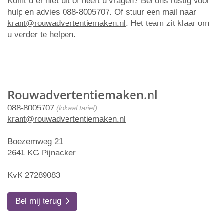
Komt u er niet uit of heeft u vragen? Bel ons rustig voor
hulp en advies 088-8005707. Of stuur een mail naar
krant@rouwadvertentiemaken.nl
. Het team zit klaar om
u verder te helpen.
Rouwadvertentiemaken.nl
088-8005707
(lokaal tarief)
krant@rouwadvertentiemaken.nl
Boezemweg 21
2641 KG Pijnacker
KvK 27289083
Bel mij terug