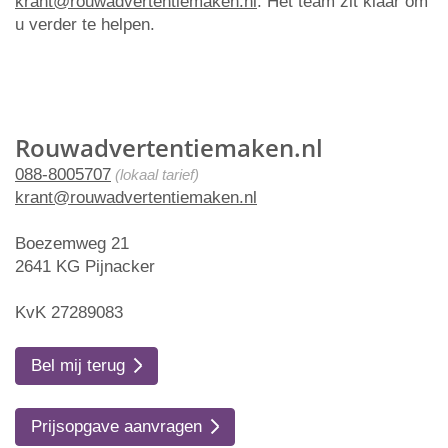
krant@rouwadvertentiemaken.nl
. Het team zit klaar om
u verder te helpen.
Rouwadvertentiemaken.nl
088-8005707
(lokaal tarief)
krant@rouwadvertentiemaken.nl
Boezemweg 21
2641 KG Pijnacker
KvK 27289083
Bel mij terug
Prijsopgave aanvragen