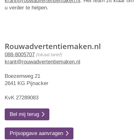
krant@rouwadvertentiemaken.nl
. Het team zit klaar om
u verder te helpen.
Rouwadvertentiemaken.nl
088-8005707
(lokaal tarief)
krant@rouwadvertentiemaken.nl
Boezemweg 21
2641 KG Pijnacker
KvK 27289083
Bel mij terug
Prijsopgave aanvragen