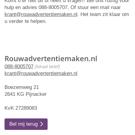
Komt u er niet uit of heeft u vragen? Bel ons rustig voor
hulp en advies 088-8005707. Of stuur een mail naar
krant@rouwadvertentiemaken.nl
. Het team zit klaar om
u verder te helpen.
Rouwadvertentiemaken.nl
088-8005707
(lokaal tarief)
krant@rouwadvertentiemaken.nl
Boezemweg 21
2641 KG Pijnacker
KvK 27289083
Bel mij terug