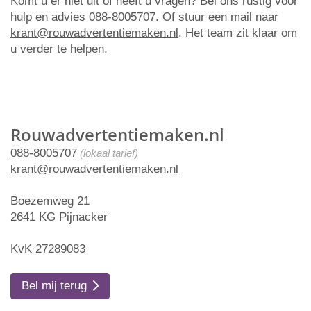
Komt u er niet uit of heeft u vragen? Bel ons rustig voor
hulp en advies 088-8005707. Of stuur een mail naar
krant@rouwadvertentiemaken.nl
. Het team zit klaar om
u verder te helpen.
Rouwadvertentiemaken.nl
088-8005707
(lokaal tarief)
krant@rouwadvertentiemaken.nl
Boezemweg 21
2641 KG Pijnacker
KvK 27289083
Bel mij terug