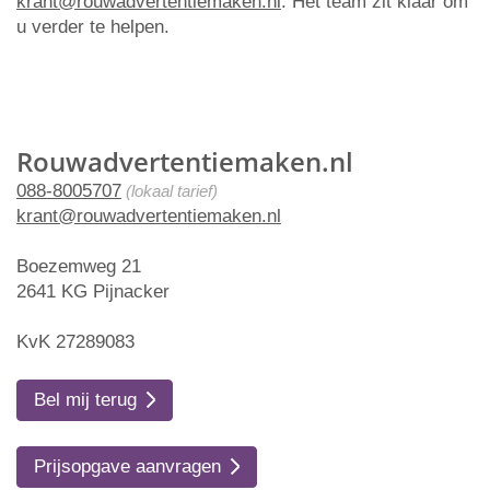
krant@rouwadvertentiemaken.nl
. Het team zit klaar om
u verder te helpen.
Rouwadvertentiemaken.nl
088-8005707
(lokaal tarief)
krant@rouwadvertentiemaken.nl
Boezemweg 21
2641 KG Pijnacker
KvK 27289083
Bel mij terug
Prijsopgave aanvragen