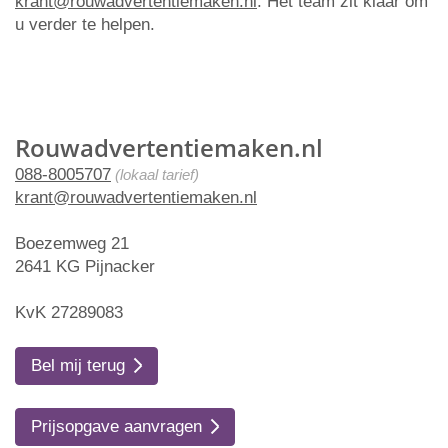
krant@rouwadvertentiemaken.nl
. Het team zit klaar om
u verder te helpen.
Rouwadvertentiemaken.nl
088-8005707
(lokaal tarief)
krant@rouwadvertentiemaken.nl
Boezemweg 21
2641 KG Pijnacker
KvK 27289083
Bel mij terug
Prijsopgave aanvragen