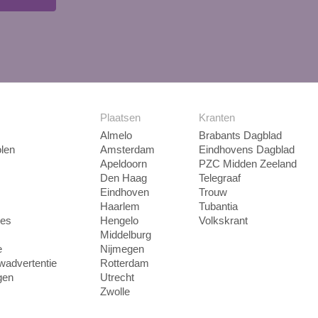
Plaatsen
Kranten
Almelo
Brabants Dagblad
len
Amsterdam
Eindhovens Dagblad
Apeldoorn
PZC Midden Zeeland
Den Haag
Telegraaf
Eindhoven
Trouw
Haarlem
Tubantia
ies
Hengelo
Volkskrant
Middelburg
e
Nijmegen
uwadvertentie
Rotterdam
gen
Utrecht
Zwolle