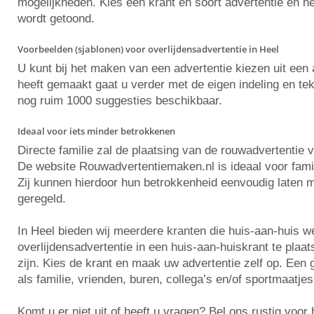
mogelijkheden. Kies een krant en soort advertentie en he
wordt getoond.
Voorbeelden (sjablonen) voor overlijdensadvertentie in Heel
U kunt bij het maken van een advertentie kiezen uit ee
heeft gemaakt gaat u verder met de eigen indeling en tekst
nog ruim 1000 suggesties beschikbaar.
Ideaal voor iets minder betrokkenen
Directe familie zal de plaatsing van de rouwadvertentie 
De website Rouwadvertentiemaken.nl is ideaal voor famili
Zij kunnen hierdoor hun betrokkenheid eenvoudig laten m
geregeld.
In Heel bieden wij meerdere kranten die huis-aan-huis 
overlijdensadvertentie in een huis-aan-huiskrant te plaa
zijn. Kies de krant en maak uw advertentie zelf op. Ee
als familie, vrienden, buren, collega’s en/of sportmaatjes
Komt u er niet uit of heeft u vragen? Bel ons rustig voo