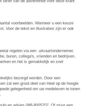
t tarief van de advertentie voor deze krant
n aantal voorbeelden. Wanneer u een keuze
. Voor de tekst en illustraties zijn er ook
veelal regelen via een uitvaartondernemer.
e, buren, collega's, vrienden en bedrijven.
erken en het is gemakkelijk en snel
wekelijks bezorgd worden. Door een
tsen zal een groot deel van Heel op de hoogte
n goede gelegenheid om uw medeleven te tonen
.
r hulp en advies 088-8005707. Of stuur een