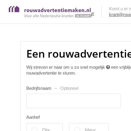
Komt u er ni
krant@rouw
Een rouwadvertentie
Wij streven er naar om u zo snel mogelijk
een vrijbl
rouwadvertentie te sturen.
Bedrijfsnaam
Optioneel
Aanhef
Dhr.
Mevr.