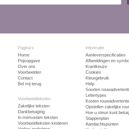
Pagina's
Informatie
Home
Aanleverspecificaties
Prijsopgave
Afbeeldingen en symbo
Over ons
Krantkeuze
Voorbeelden
Cookies
Contact
Kleurgebruik
Bel mij terug
Help
Soorten rouwadvertent
Lettertypes
Voorbeeldteksten
Kosten rouwadvertenti
Zakelijke teksten
Opstellen zakelijke ro
Dankbetuiging
Hoe u steun kunt betui
In memoriam teksten
Stappenplan
Voorbeeldteksten kinderen
Aandachtspunten
Verlies gedichten