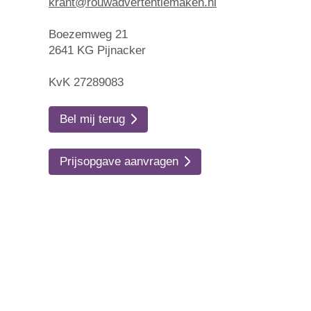
krant@rouwadvertentiemaken.nl
Boezemweg 21
2641 KG Pijnacker
KvK 27289083
Bel mij terug
Prijsopgave aanvragen