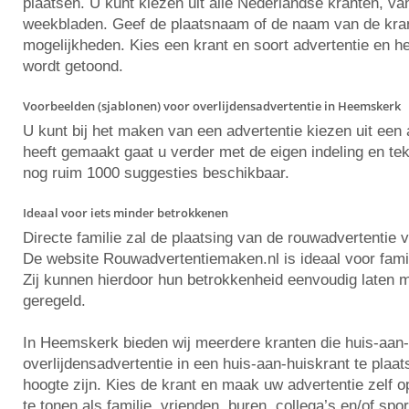
plaatsen. U kunt kiezen uit alle Nederlandse kranten, va
weekbladen. Geef de plaatsnaam of de naam van de krant 
mogelijkheden. Kies een krant en soort advertentie en he
wordt getoond.
Voorbeelden (sjablonen) voor overlijdensadvertentie in Heemskerk
U kunt bij het maken van een advertentie kiezen uit ee
heeft gemaakt gaat u verder met de eigen indeling en tekst
nog ruim 1000 suggesties beschikbaar.
Ideaal voor iets minder betrokkenen
Directe familie zal de plaatsing van de rouwadvertentie 
De website Rouwadvertentiemaken.nl is ideaal voor famili
Zij kunnen hierdoor hun betrokkenheid eenvoudig laten m
geregeld.
In Heemskerk bieden wij meerdere kranten die huis-aan
overlijdensadvertentie in een huis-aan-huiskrant te pla
hoogte zijn. Kies de krant en maak uw advertentie zelf
te tonen als familie, vrienden, buren, collega’s en/of spo