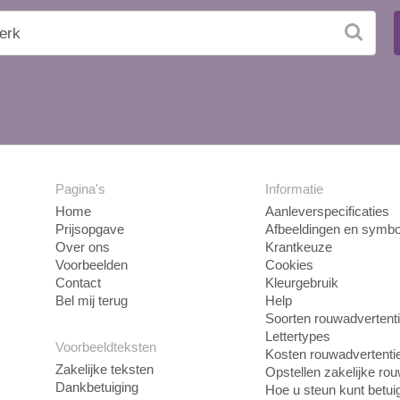
Pagina's
Informatie
Home
Aanleverspecificaties
Prijsopgave
Afbeeldingen en symbo
Over ons
Krantkeuze
Voorbeelden
Cookies
Contact
Kleurgebruik
Bel mij terug
Help
Soorten rouwadvertent
Lettertypes
Voorbeeldteksten
Kosten rouwadvertenti
Zakelijke teksten
Opstellen zakelijke ro
Dankbetuiging
Hoe u steun kunt betui