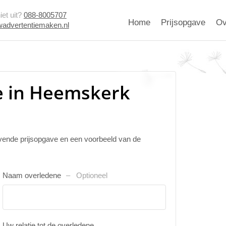
et uit?
088-8005707
Home
Prijsopgave
Ov
advertentiemaken.nl
e in Heemskerk
ijvende prijsopgave en een voorbeeld van de
Naam overledene
Optioneel
Uw relatie tot de overledene