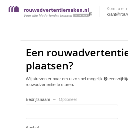
Komt u er ni
krant@rouw
Een rouwadvertenti
plaatsen?
Wij streven er naar om u zo snel mogelijk
een vrijbl
rouwadvertentie te sturen.
Bedrijfsnaam
Optioneel
Aanhef