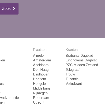
Zoek
Plaatsen
Kranten
Almelo
Brabants Dagblad
len
Amsterdam
Eindhovens Dagblad
Apeldoorn
PZC Midden Zeeland
Den Haag
Telegraaf
Eindhoven
Trouw
Haarlem
Tubantia
ies
Hengelo
Volkskrant
Middelburg
e
Nijmegen
uwadvertentie
Rotterdam
gen
Utrecht