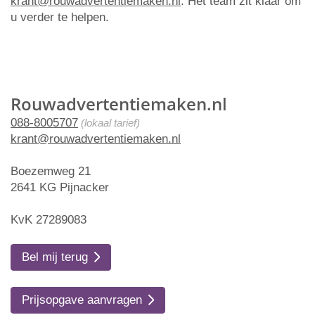
krant@rouwadvertentiemaken.nl
. Het team zit klaar om
u verder te helpen.
Rouwadvertentiemaken.nl
088-8005707
(lokaal tarief)
krant@rouwadvertentiemaken.nl
Boezemweg 21
2641 KG Pijnacker
KvK 27289083
Bel mij terug
Prijsopgave aanvragen