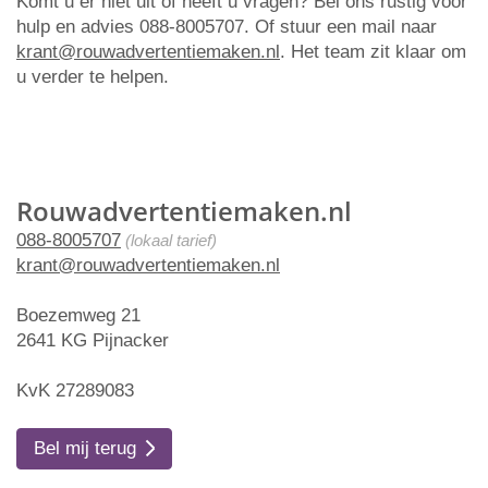
Komt u er niet uit of heeft u vragen? Bel ons rustig voor
hulp en advies 088-8005707. Of stuur een mail naar
krant@rouwadvertentiemaken.nl
. Het team zit klaar om
u verder te helpen.
Rouwadvertentiemaken.nl
088-8005707
(lokaal tarief)
krant@rouwadvertentiemaken.nl
Boezemweg 21
2641 KG Pijnacker
KvK 27289083
Bel mij terug