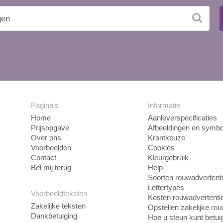
Pagina's
Informatie
Home
Aanleverspecificaties
Prijsopgave
Afbeeldingen en symbo
Over ons
Krantkeuze
Voorbeelden
Cookies
Contact
Kleurgebruik
Bel mij terug
Help
Soorten rouwadvertent
Lettertypes
Voorbeeldteksten
Kosten rouwadvertenti
Zakelijke teksten
Opstellen zakelijke ro
Dankbetuiging
Hoe u steun kunt betui