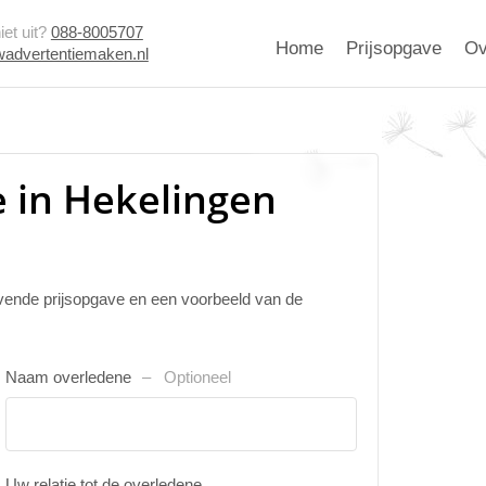
et uit?
088-8005707
Home
Prijsopgave
Ov
advertentiemaken.nl
 in Hekelingen
ijvende prijsopgave en een voorbeeld van de
Naam overledene
Optioneel
Uw relatie tot de overledene