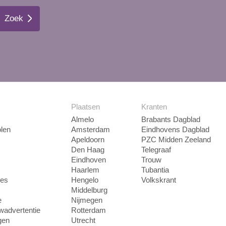
Zoek
Plaatsen
Kranten
Almelo
Brabants Dagblad
len
Amsterdam
Eindhovens Dagblad
Apeldoorn
PZC Midden Zeeland
Den Haag
Telegraaf
Eindhoven
Trouw
Haarlem
Tubantia
ies
Hengelo
Volkskrant
Middelburg
e
Nijmegen
uwadvertentie
Rotterdam
gen
Utrecht