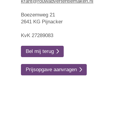
krant@rouwadvertentiemaken.nl
Boezemweg 21
2641 KG Pijnacker
KvK 27289083
Bel mij terug
Prijsopgave aanvragen