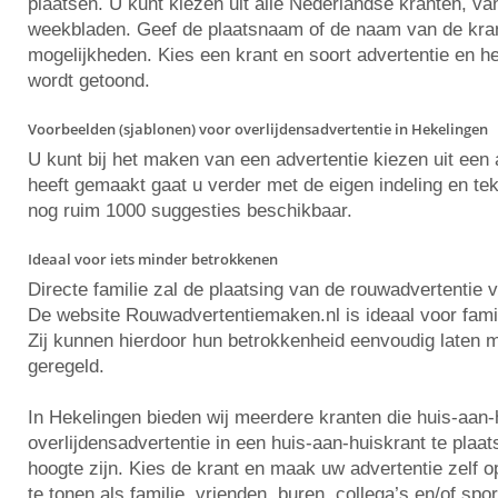
plaatsen. U kunt kiezen uit alle Nederlandse kranten, va
weekbladen. Geef de plaatsnaam of de naam van de krant 
mogelijkheden. Kies een krant en soort advertentie en he
wordt getoond.
Voorbeelden (sjablonen) voor overlijdensadvertentie in Hekelingen
U kunt bij het maken van een advertentie kiezen uit ee
heeft gemaakt gaat u verder met de eigen indeling en tekst
nog ruim 1000 suggesties beschikbaar.
Ideaal voor iets minder betrokkenen
Directe familie zal de plaatsing van de rouwadvertentie 
De website Rouwadvertentiemaken.nl is ideaal voor famili
Zij kunnen hierdoor hun betrokkenheid eenvoudig laten m
geregeld.
In Hekelingen bieden wij meerdere kranten die huis-aan
overlijdensadvertentie in een huis-aan-huiskrant te plaa
hoogte zijn. Kies de krant en maak uw advertentie zelf
te tonen als familie, vrienden, buren, collega’s en/of spo