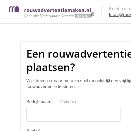
Komt u er ni
krant@rouw
Een rouwadvertentie
plaatsen?
Wij streven er naar om u zo snel mogelijk
een vrijbl
rouwadvertentie te sturen.
Bedrijfsnaam
Optioneel
Aanhef